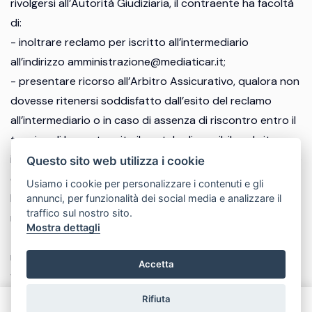
rivolgersi all’Autorità Giudiziaria, il contraente ha facoltà
di:
- inoltrare reclamo per iscritto all’intermediario
all’indirizzo amministrazione@mediaticar.it;
- presentare ricorso all’Arbitro Assicurativo, qualora non
dovesse ritenersi soddisfatto dall’esito del reclamo
all’intermediario o in caso di assenza di riscontro entro il
termine di legge, tramite il portale disponibile sul sito
internet dello stesso (www.arbitroassicurativo.org), dove
Questo sito web utilizza i cookie
è possibile consultare gli ulteriori requisiti di ammissibilità,
Usiamo i cookie per personalizzare i contenuti e gli
le informazioni relative alle modalità di presentazione del
annunci, per funzionalità dei social media e analizzare il
traffico sul nostro sito.
ricorso e ogni altra indicazione utile;
Mostra dettagli
- avvalersi di altri eventuali sistemi alternativi di
risoluzione delle controversie previsti dalla normativa
Accetta
vigente.
© Another site by
Gestionale auto
LabyCar (2025)
Rifiuta
Chiama