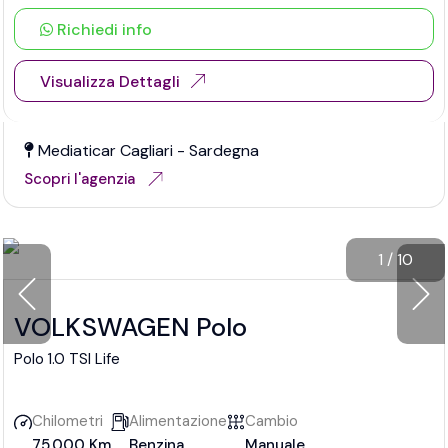
Richiedi info
Visualizza Dettagli
Mediaticar Cagliari - Sardegna
Scopri l'agenzia
1
/
10
VOLKSWAGEN Polo
Polo 1.0 TSI Life
Chilometri
Alimentazione
Cambio
75.000 Km
Benzina
Manuale