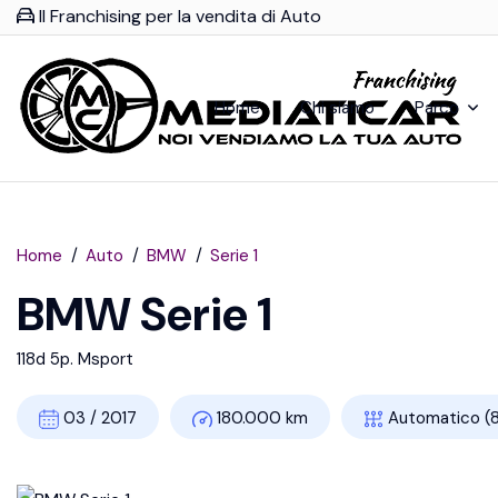
Il Franchising per la vendita di Auto
Home
Chi siamo
Parco
Home
Auto
BMW
Serie 1
BMW Serie 1
118d 5p. Msport
03 / 2017
180.000 km
Automatico (