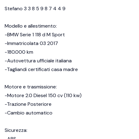
Stefano 3 3 8 5 9 8 7 4 4 9
Modello e allestimento:
-BMW Serie 1 118 d M Sport
-Immatricolata 03 2017
-180.000 km
-Autovettura ufficiale italiana
-Tagliandi certificati casa madre
Motore e trasmissione:
-Motore 2.0 Diesel 150 cv (110 kw)
-Trazione Posteriore
-Cambio automatico
Sicurezza:
-ABS